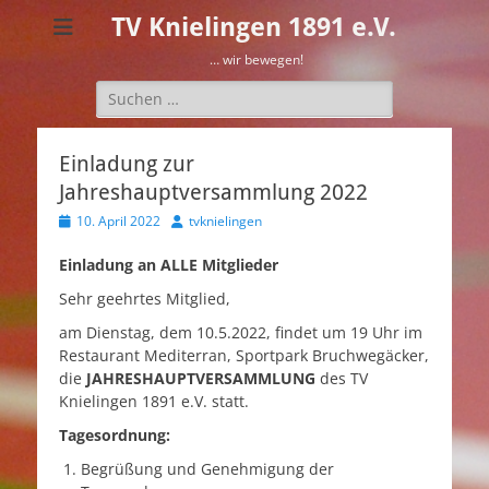
TV Knielingen 1891 e.V.
… wir bewegen!
Suchen
nach:
Einladung zur
Jahreshauptversammlung 2022
Veröffentlicht
Autor
10. April 2022
tvknielingen
am
Einladung an ALLE Mitglieder
Sehr geehrtes Mitglied,
am Dienstag, dem 10.5.2022, findet um 19 Uhr im
Restaurant Mediterran, Sportpark Bruchwegäcker,
die
JAHRESHAUPTVERSAMMLUNG
des TV
Knielingen 1891 e.V. statt.
Tagesordnung:
Begrüßung und Genehmigung der