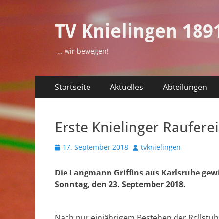
TV Knielingen 1891
… wir bewegen!
Primäres
Zum
Startseite
Aktuelles
Abteilungen
Inhalt
Menü
springen
Erste Knielinger Rauferei
Veröffentlicht
Autor
17. September 2018
tvknielingen
am
Die Langmann Griffins aus Karlsruhe gewi
Sonntag, den 23. September 2018.
Nach nur einjährigem Bestehen der Rollstu