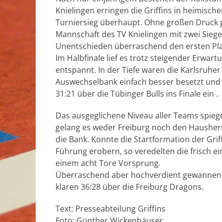
Knielingen erringen die Griffins in heimische
Turniersieg überhaupt. Ohne großen Druck ge
Mannschaft des TV Knielingen mit zwei Sieg
Unentschieden überraschend den ersten Pla
Im Halbfinale lief es trotz steigender Erwart
entspannt. In der Tiefe waren die Karlsruher 
Auswechselbank einfach besser besetzt und
31:21 über die Tübinger Bulls ins Finale ein .
Das ausgeglichene Niveau aller Teams spiegel
gelang es weder Freiburg noch den Hausher
die Bank. Konnte die Startformation der Grif
Führung erobern, so veredelten die frisch ei
einem acht Tore Vorsprung.
Überraschend aber hochverdient gewannen d
klaren 36:28 über die Freiburg Dragons.
Text: Presseabteilung Griffins
Foto: Günther Wickenhäuser