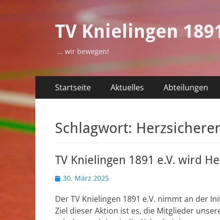
TV Knielingen 1891
… wir bewegen!
Primäres
Zum
Startseite
Aktuelles
Abteilungen
Inhalt
Menü
springen
Schlagwort:
Herzsicherer
TV Knielingen 1891 e.V. wird He
Veröffentlicht
30. März 2025
am
Der TV Knielingen 1891 e.V. nimmt an der Initi
Ziel dieser Aktion ist es, die Mitglieder u