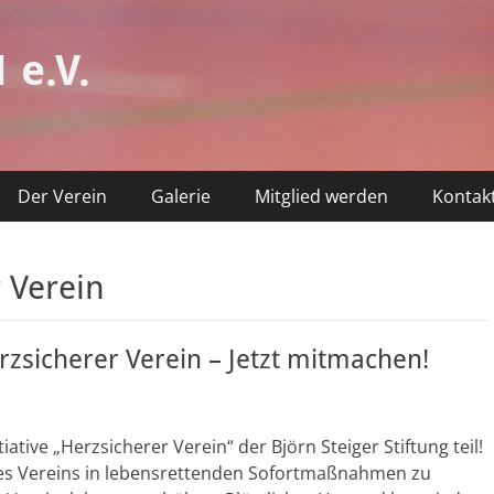
 e.V.
Der Verein
Galerie
Mitglied werden
Kontak
 Verein
rzsicherer Verein – Jetzt mitmachen!
ative „Herzsicherer Verein“ der Björn Steiger Stiftung teil!
nseres Vereins in lebensrettenden Sofortmaßnahmen zu